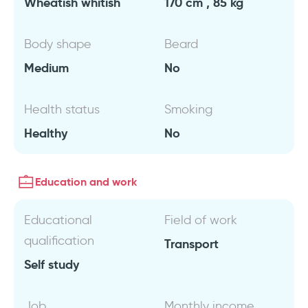
Wheatish whitish
170 cm , 85 kg
Body shape
Beard
Medium
No
Health status
Smoking
Healthy
No
Education and work
Educational
Field of work
qualification
Transport
Self study
Job
Monthly income