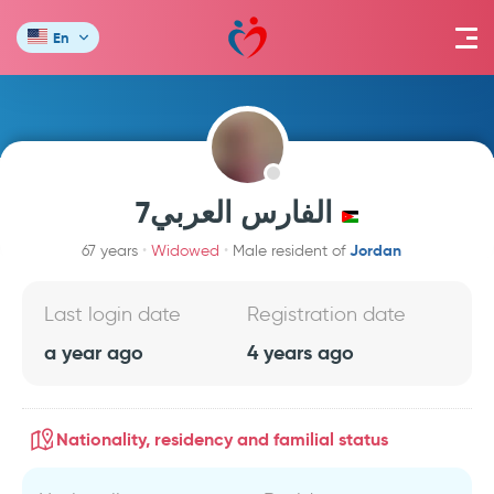
En
الفارس العربي7
Jordan
67 years
Widowed
Male resident of
Last login date
Registration date
a year ago
4 years ago
Nationality, residency and familial status