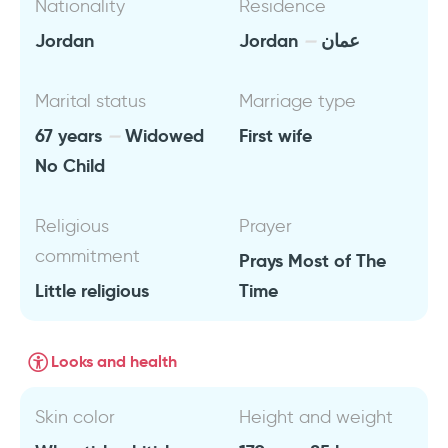
Nationality
Residence
Jordan
Jordan
عمان
Marital status
Marriage type
67 years
Widowed
First wife
No Child
Religious
Prayer
commitment
Prays Most of The
Little religious
Time
Looks and health
Skin color
Height and weight