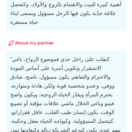
أهمية كبيرة للبيت والاهتمام بالزوج والأولاد، وكنفضل
علاقة جدّية يكون فيها الرجل مسؤول ويسعى لبناء
حياة مستقرة
About my partner
"كنقلب على راجل جدي فموضوع الزواج، باغي
الاستقرار وتكوين أسرة على أساس المودة
والاحترام والتفاهم. يكون مسؤول، ناضج، صادق
ووفي، وعندو شخصية قوية ولكن هادئة ومتوازنة.
يحترم المرأة ويقدّر الحياة الزوجية، ويكون واضح
فنيتو وباغي الحلال ماشي علاقات مؤقتة أو تضييع
الوقت. يكون إنسان طيب القلب، عاقل فقراراتو،
كيتحمل المسؤولية، وكيواجه الحياة بعقل وحكمة.
مهم عندي يكون كيدعم الشريكة ديالو وكيعاونها تبني