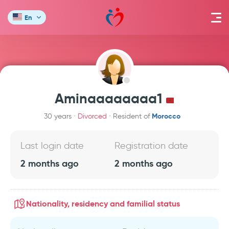
En
Aminaaaaaaaa1
Morocco
30 years
Divorced
Resident of
Last login date
Registration date
2 months ago
2 months ago
Nationality, residency and familial status