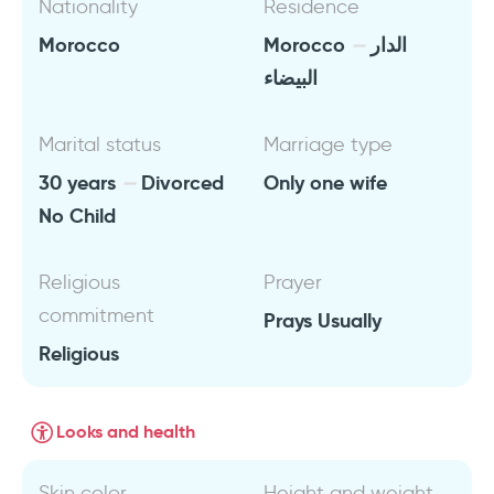
Nationality
Residence
Morocco
Morocco
الدار
البيضاء
Marital status
Marriage type
30 years
Divorced
Only one wife
No Child
Religious
Prayer
commitment
Prays Usually
Religious
Looks and health
Skin color
Height and weight