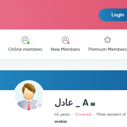
Login
Online members
New Members
Premium Members
عادل _ A
45 years
Divorced
Male resident of
arabia