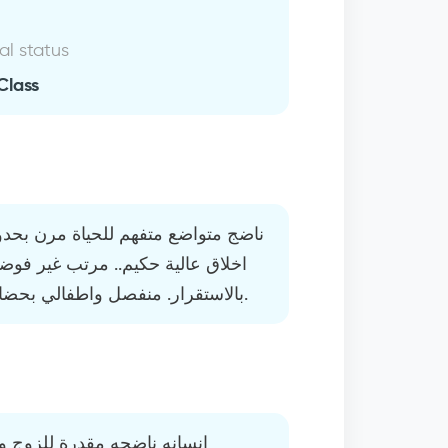
al status
Class
ناضج متواضع متفهم للحياة مرن بحد
اخلاق عالية حكيم.. مرتب غير فوض
بالاستقرار. منفصل واطفالي بحضانتي وباقي التفاصيل أثناء المحادثة.
انسانه ناضجه مقدرة للزوج وا