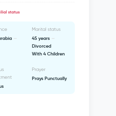
lial status
nce
Marital status
arabia
45 years
Divorced
With 4 Children
us
Prayer
tment
Prays Punctually
us