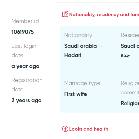
Nationality, residency and fami
Member id
10619075
Nationality
Reside
Saudi arabia
Saudi 
Last login
Hadari
جدة
date
a year ago
Registration
Marriage type
Religio
date
commi
First wife
2 years ago
Religio
Looks and health