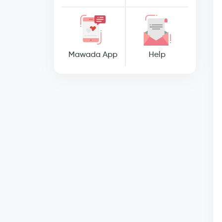
Mawada App
Help