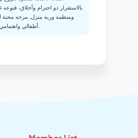
بالاستقرار ذو احترام وأخلاق، قنوعه 
ومنظمه وربة منزل. مرحه محبة للح
أطفالي واهتمامي بهم. وتعاملها معهم بلطف وحنان.