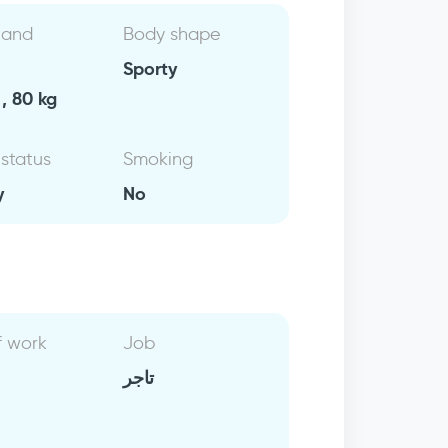
 and
Body shape
Sporty
, 80 kg
 status
Smoking
y
No
f work
Job
تاجر