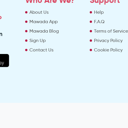
Who Are We?
Support
About Us
Help
o
Mawada App
F.A.Q
Mawada Blog
Terms of Servic
m
Sign Up
Privacy Policy
Contact Us
Cookie Policy