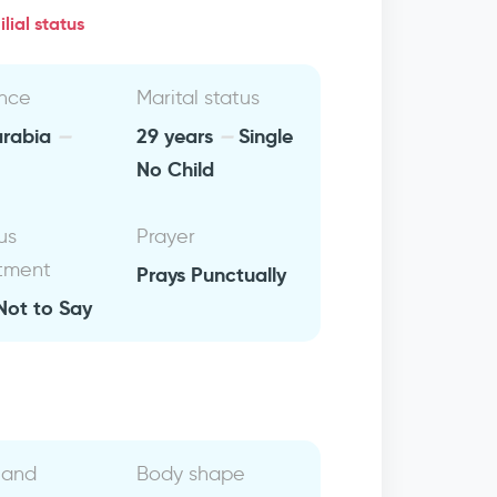
lial status
nce
Marital status
arabia
29 years
Single
No Child
us
Prayer
tment
Prays Punctually
Not to Say
 and
Body shape