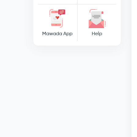
Mawada App
Help