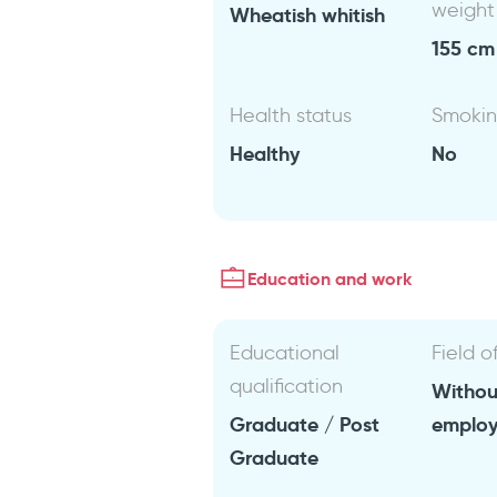
weight
Wheatish whitish
155 cm 
Health status
Smoki
Healthy
No
Education and work
Educational
Field o
qualification
Withou
Graduate / Post
emplo
Graduate