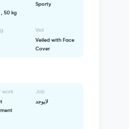
Sporty
, 50 kg
ng
Veil
Veiled with Face
Cover
f work
Job
t
لايوجد
yment