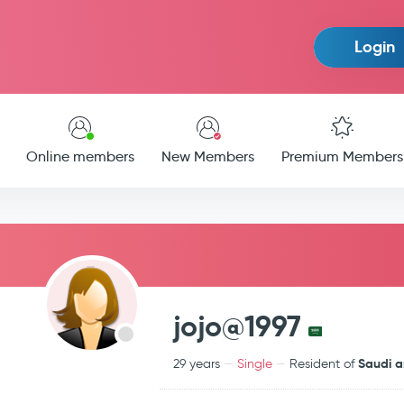
Login
Online members
New Members
Premium Members
jojo@1997
Saudi a
29 years
Single
Resident of