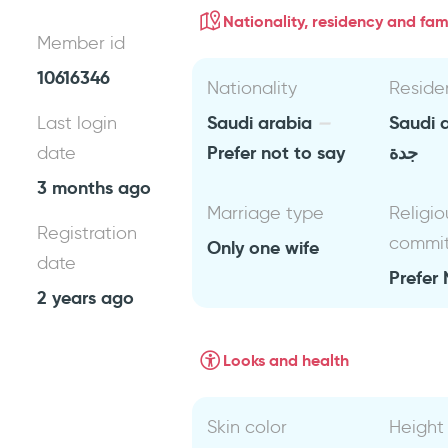
Nationality, residency and fami
Member id
10616346
Nationality
Reside
Saudi arabia
Saudi 
Last login
Prefer not to say
جدة
date
3 months ago
Marriage type
Religio
Registration
commi
Only one wife
date
Prefer 
2 years ago
Looks and health
Skin color
Height