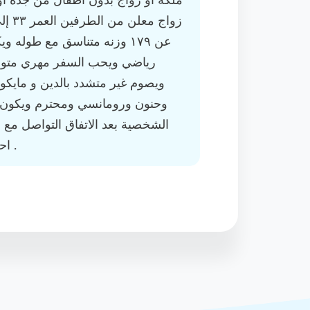
ملكه او زواج بدون اطفال من جده او م
عن ١٧٩ وزنه متناسق مع طوله
رياضي ويحب السفر مهري متو
ويصوم غير متشدد بالدين و مايكو
وحنون ورومانسي ومحترم ويكون 
الشخصية بعد الاتفاق التواصل مع أ
احلل اي شخص غير جاد يضيع وقتي .