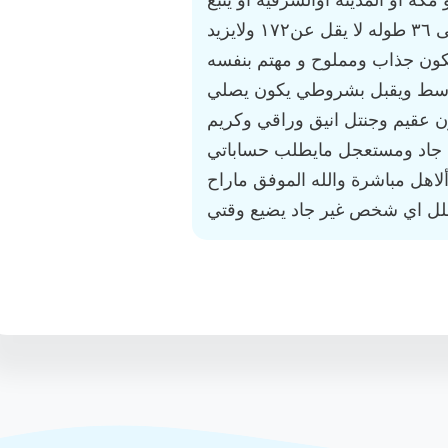
كه او المدينه اوالشرقيه او ينبع
زواج معلن من الطرفين العمر ٣٣ إلى ٣٦ طوله لا يقل عن١٧٢ ولايزيد
 ويكون جذاب ومملوح و مهتم بنفسه
سط ويقبل بشروطي يكون يصلي
ن عقيم وجنتل انيق وراقي وكريم
جاد ومستعجل مايطلب حساباتي
لاهل مباشرة والله الموفق ماراح