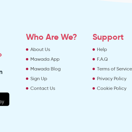
Who Are We?
Support
About Us
Help
o
Mawada App
F.A.Q
Mawada Blog
Terms of Servic
m
Sign Up
Privacy Policy
Contact Us
Cookie Policy