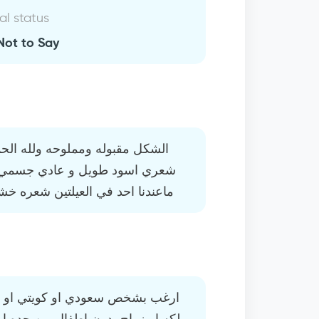
al status
Not to Say
الشكل مقبوله ومملوحه ولله الحم
شعري اسود طويل و عادي جسمي 
ماعندنا احد في العيلتين شعره 
ارغب بشخص سعودي او كويتي او إ