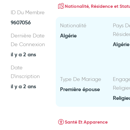
Nationalité, Résidence et Statu
ID Du Membre
9607056
Nationalité
Pays D
Réside
Algérie
Dernière Date
Algéri
De Connexion
il y a 2 ans
Date
D'inscription
Type De Mariage
Engag
il y a 2 ans
Religie
Première épouse
Religie
Santé Et Apparence