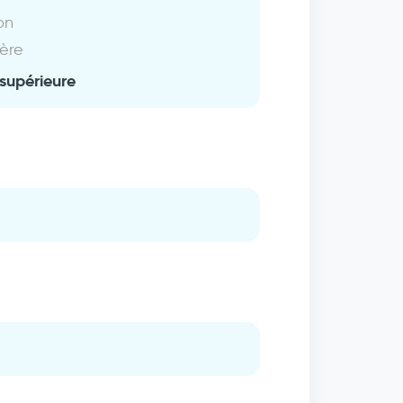
on
ière
supérieure