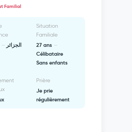
t Familial
e
Situation
nce
Familiale
e
الجزائر
27 ans
Célibataire
Sans enfants
ement
Prière
ux
Je prie
ux
régulièrement