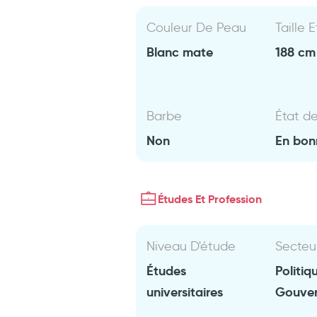
Couleur De Peau
Taille 
Blanc mate
188 cm 
Barbe
État d
Non
En bon
Études Et Profession
Niveau D'étude
Secteu
Études
Politiq
universitaires
Gouve