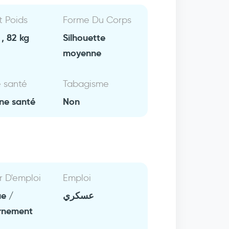
Et Poids
Forme Du Corps
, 82 kg
Silhouette
moyenne
e santé
Tabagisme
ne santé
Non
r D'emploi
Emploi
ue /
عسكري
rnement