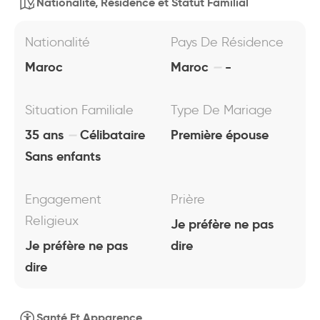
Nationalité, Résidence et Statut Familial
Nationalité
Pays De Résidence
Maroc
Maroc
-
Situation Familiale
Type De Mariage
35 ans
Célibataire
Première épouse
Sans enfants
Engagement
Prière
Religieux
Je préfère ne pas
Je préfère ne pas
dire
dire
Santé Et Apparence