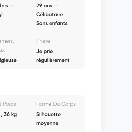
Unis
29 ans
او
Célibataire
Sans enfants
ement
Prière
ux
Je prie
igieuse
régulièrement
Et Poids
Forme Du Corps
, 36 kg
Silhouette
moyenne