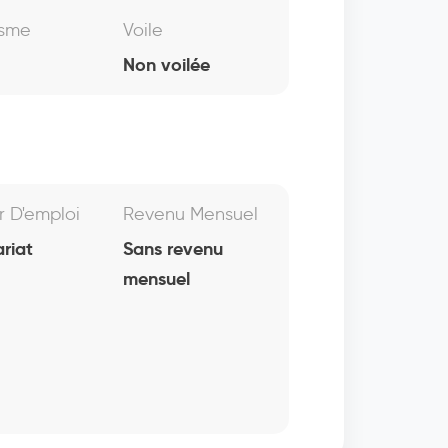
isme
Voile
Non voilée
r D'emploi
Revenu Mensuel
riat
Sans revenu
mensuel