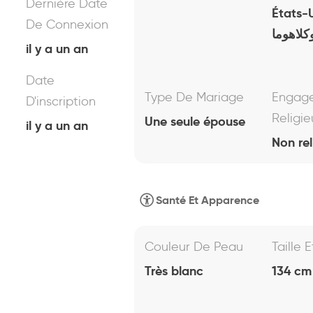
Dernière Date
États-
De Connexion
كلاهوما
il y a un an
Date
Type De Mariage
Engag
D'inscription
Religie
Une seule épouse
il y a un an
Non rel
Santé Et Apparence
Couleur De Peau
Taille 
Très blanc
134 cm 