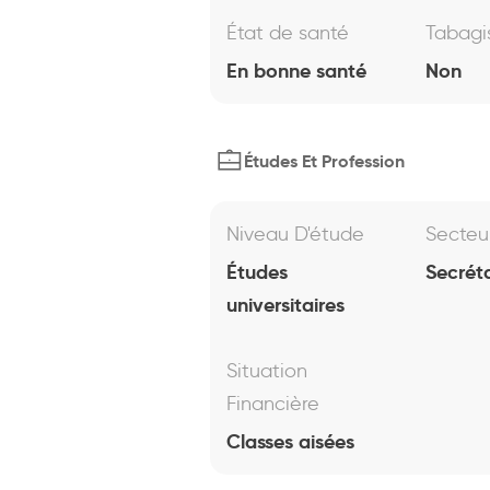
État de santé
Tabag
En bonne santé
Non
Études Et Profession
Niveau D'étude
Secteu
Études
Secréta
universitaires
Situation
Financière
Classes aisées