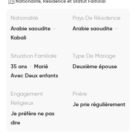
Nationalité, Résidence et Statut Familial
Nationalité
Pays De Résidence
Arabie saoudite
Arabie saoudite
Kabali
Situation Familiale
Type De Mariage
35 ans
Marié
Deuxième épouse
Avec Deux enfants
Engagement
Prière
Religieux
Je prie régulièrement
Je préfère ne pas
dire