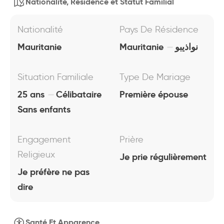
Nationalité, Résidence et Statut Familial
Nationalité
Pays De Résidence
Mauritanie
Mauritanie
نواذيبو
Situation Familiale
Type De Mariage
25 ans
Célibataire
Première épouse
Sans enfants
Engagement
Prière
Religieux
Je prie régulièrement
Je préfère ne pas
dire
Santé Et Apparence