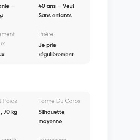
anie
40 ans
Veuf
نو
Sans enfants
ement
Prière
ux
Je prie
ux
régulièrement
Et Poids
Forme Du Corps
, 70 kg
Silhouette
moyenne