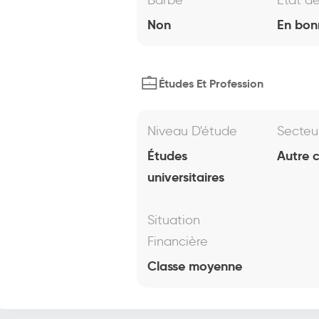
Barbe
État d
Non
En bon
Études Et Profession
Niveau D'étude
Secteu
Études
Autre 
universitaires
Situation
Financière
Classe moyenne