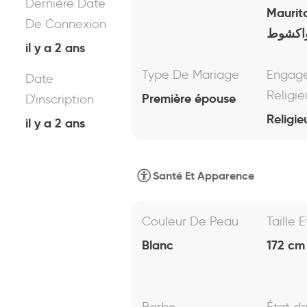
Dernière Date
Maurit
De Connexion
اكشوط
il y a 2 ans
Type De Mariage
Engag
Date
Religie
Première épouse
D'inscription
Religie
il y a 2 ans
Santé Et Apparence
Couleur De Peau
Taille 
Blanc
172 cm 