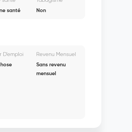
e santé
Tabagisme
ne santé
Non
r D'emploi
Revenu Mensuel
chose
Sans revenu
mensuel