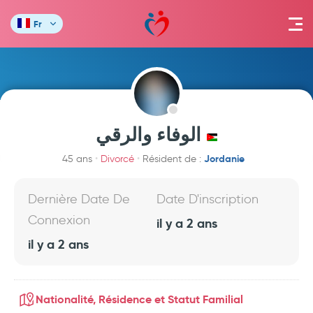
Fr
الوفاء والرقي
Jordanie
45 ans
Divorcé
Résident de :
Dernière Date De
Date D'inscription
Connexion
il y a 2 ans
il y a 2 ans
Nationalité, Résidence et Statut Familial