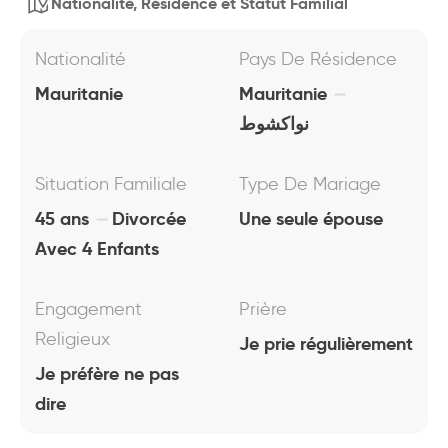
Nationalité, Résidence et Statut Familial
Nationalité
Pays De Résidence
Mauritanie
Mauritanie
نواكشوط
Situation Familiale
Type De Mariage
45 ans
Divorcée
Une seule épouse
Avec 4 Enfants
Engagement
Prière
Religieux
Je prie régulièrement
Je préfère ne pas
dire