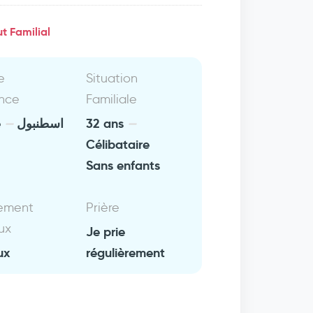
t Familial
e
Situation
nce
Familiale
e
اسطنبول
32 ans
Célibataire
Sans enfants
ement
Prière
ux
Je prie
ux
régulièrement