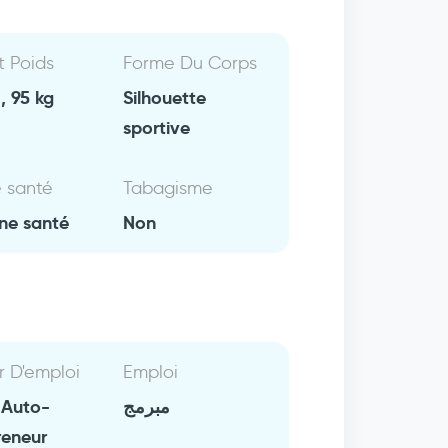
Et Poids
Forme Du Corps
, 95 kg
Silhouette
sportive
e santé
Tabagisme
ne santé
Non
r D'emploi
Emploi
 Auto-
مبرمج
reneur