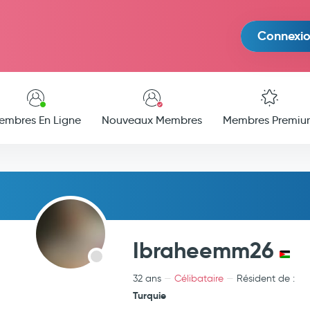
Connexi
embres En Ligne
Nouveaux Membres
Membres Premiu
Ibraheemm26
32 ans
Célibataire
Résident de :
Turquie