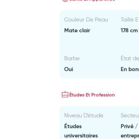
Couleur De Peau
Taille 
Mate clair
178 cm 
Barbe
État d
Oui
En bon
Études Et Profession
Niveau D'étude
Secteu
Études
Privé /
universitaires
entrep