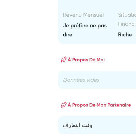
Revenu Mensuel
Situati
Financ
Je préfère ne pas
dire
Riche
À Propos De Moi
Données vides
À Propos De Mon Partenaire
وقت التعارف