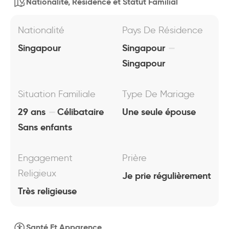
Nationalité, Résidence et Statut Familial
Nationalité
Pays De Résidence
Singapour
Singapour
Singapour
Situation Familiale
Type De Mariage
29 ans
Célibataire
Une seule épouse
Sans enfants
Engagement
Prière
Religieux
Je prie régulièrement
Très religieuse
Santé Et Apparence