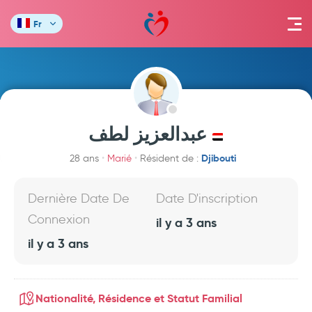
Fr
عبدالعزيز لطف
Djibouti
28 ans
Marié
Résident de :
Dernière Date De
Date D'inscription
Connexion
il y a 3 ans
il y a 3 ans
Nationalité, Résidence et Statut Familial