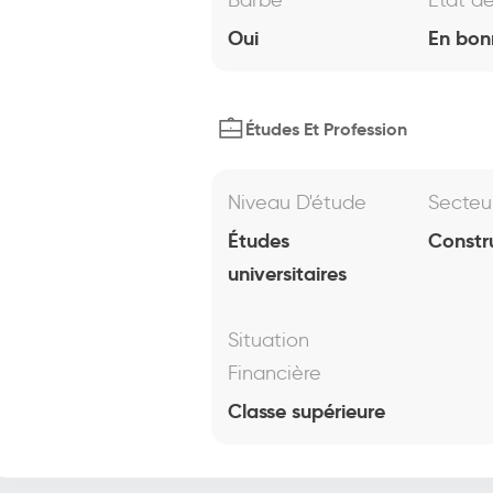
Barbe
État d
Oui
En bon
Études Et Profession
Niveau D'étude
Secteu
Études
Constr
universitaires
Situation
Financière
Classe supérieure