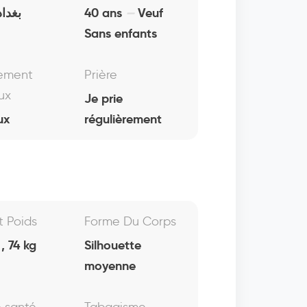
بغداد
40 ans
Veuf
Sans enfants
ement
Prière
ux
Je prie
ux
régulièrement
Et Poids
Forme Du Corps
, 74 kg
Silhouette
moyenne