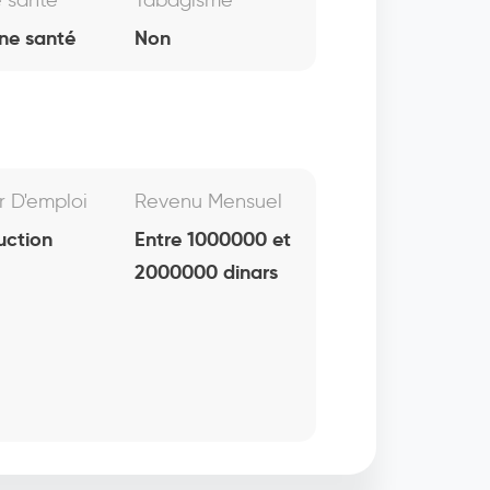
e santé
Tabagisme
ne santé
Non
r D'emploi
Revenu Mensuel
uction
Entre 1000000 et
2000000 dinars