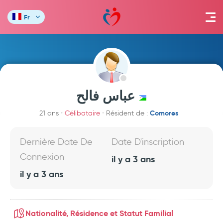
Fr
عباس فالح
Comores
21 ans
Célibataire
Résident de :
Dernière Date De
Date D'inscription
Connexion
il y a 3 ans
il y a 3 ans
Nationalité, Résidence et Statut Familial