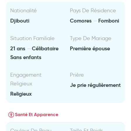
Nationalité
Pays De Résidence
Djibouti
Comores
Fomboni
Situation Familiale
Type De Mariage
21 ans
Célibataire
Première épouse
Sans enfants
Engagement
Prière
Religieux
Je prie régulièrement
Religieux
Santé Et Apparence
Couleur De Peau
Taille Et Poids