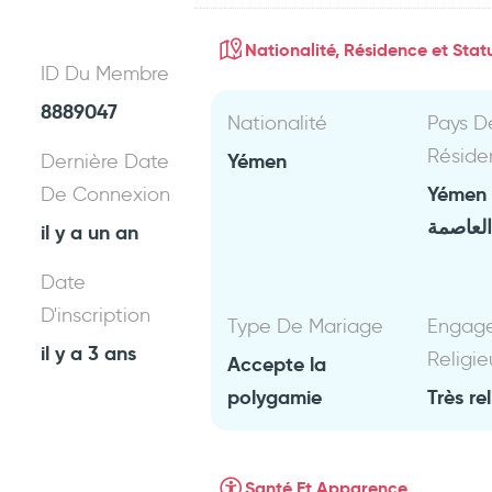
Nationalité, Résidence et Statu
ID Du Membre
8889047
Nationalité
Pays D
Réside
Yémen
Dernière Date
Yémen
De Connexion
العاصمة
il y a un an
Date
D'inscription
Type De Mariage
Engag
il y a 3 ans
Religie
Accepte la
polygamie
Très re
Santé Et Apparence