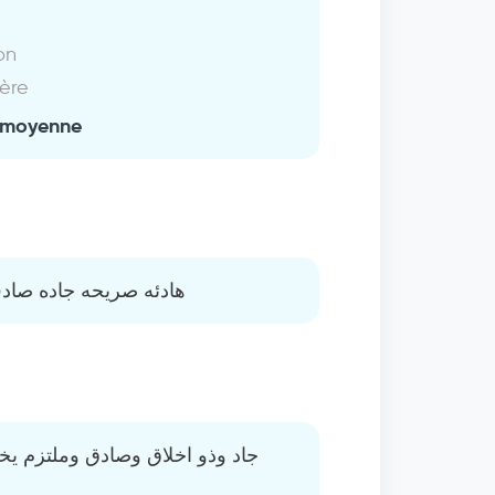
on
ière
 moyenne
هادئه صريحه جاده صادق
جاد وذو اخلاق وصادق وملتزم يخا