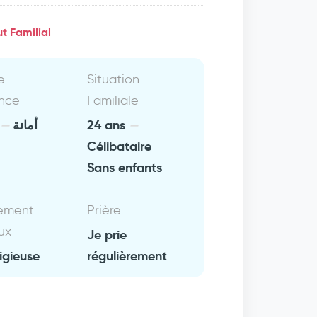
t Familial
e
Situation
nce
Familiale
أمانة
24 ans
Célibataire
Sans enfants
ement
Prière
ux
Je prie
ligieuse
régulièrement