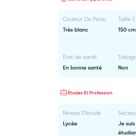
Couleur De Peau
Taille 
Très blanc
150 cm 
État de santé
Tabag
En bonne santé
Non
Études Et Profession
Niveau D'étude
Secteu
Lycée
Je suis
étudia