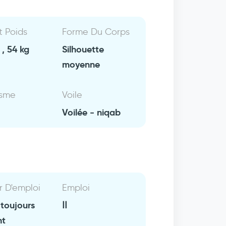
Et Poids
Forme Du Corps
, 54 kg
Silhouette
moyenne
isme
Voile
Voilée - niqab
r D'emploi
Emploi
 toujours
اا
nt