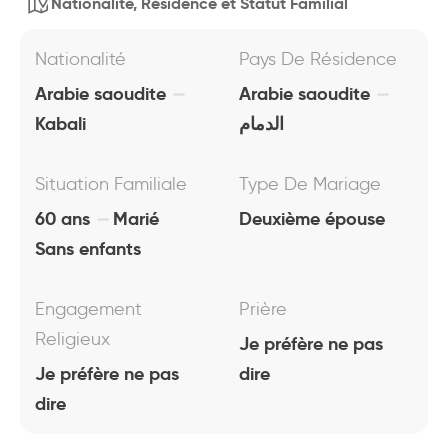
Nationalité, Résidence et Statut Familial
Nationalité
Pays De Résidence
Arabie saoudite
Arabie saoudite
Kabali
الدمام
Situation Familiale
Type De Mariage
60 ans
Marié
Deuxième épouse
Sans enfants
Engagement
Prière
Religieux
Je préfère ne pas
Je préfère ne pas
dire
dire