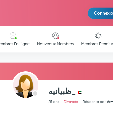
Connexi
embres En Ligne
Nouveaux Membres
Membres Premiu
ظبيانيه_
Arm
25 ans
Divorcée
Résidente de :