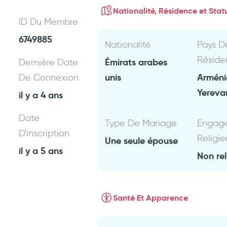
Nationalité, Résidence et Statu
ID Du Membre
6749885
Nationalité
Pays D
Réside
Émirats arabes
Dernière Date
unis
Armén
De Connexion
Yereva
il y a 4 ans
Date
Type De Mariage
Engag
D'inscription
Religie
Une seule épouse
il y a 5 ans
Non rel
Santé Et Apparence