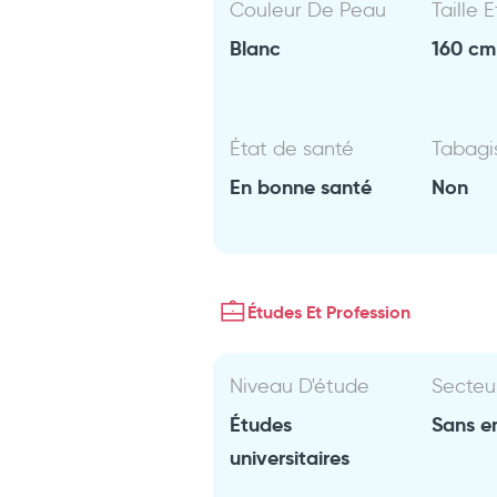
Couleur De Peau
Taille 
Blanc
160 cm 
État de santé
Tabag
En bonne santé
Non
Études Et Profession
Niveau D'étude
Secteu
Études
Sans e
universitaires