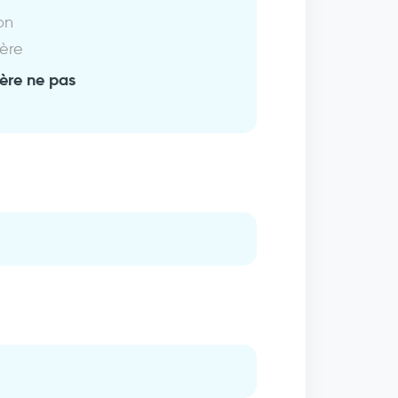
on
ière
fère ne pas