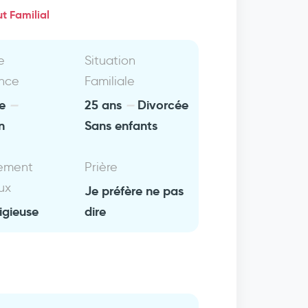
t Familial
e
Situation
nce
Familiale
ie
25 ans
Divorcée
n
Sans enfants
ement
Prière
ux
Je préfère ne pas
igieuse
dire