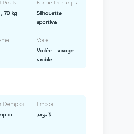
Et Poids
Forme Du Corps
, 70 kg
Silhouette
sportive
isme
Voile
Voilée - visage
visible
r D'emploi
Emploi
mploi
لا يوجد