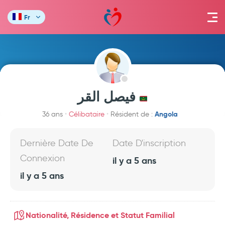
Fr
فيصل القر
Angola
36 ans
Célibataire
Résident de :
Dernière Date De
Date D'inscription
Connexion
il y a 5 ans
il y a 5 ans
Nationalité, Résidence et Statut Familial