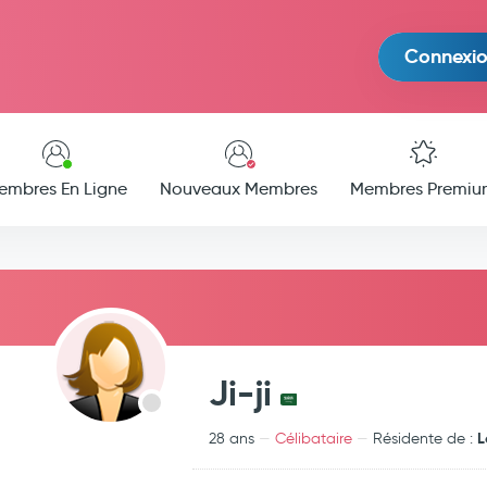
Connexi
embres En Ligne
Nouveaux Membres
Membres Premiu
Ji-ji
L
28 ans
Célibataire
Résidente de :