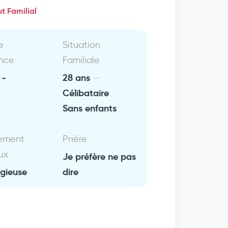
t Familial
e
Situation
nce
Familiale
-
28 ans
Célibataire
Sans enfants
ement
Prière
ux
Je préfère ne pas
igieuse
dire