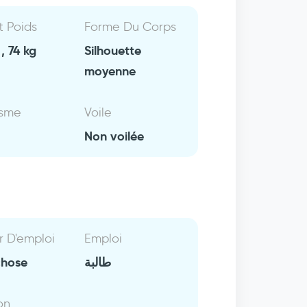
Et Poids
Forme Du Corps
, 74 kg
Silhouette
moyenne
isme
Voile
Non voilée
r D'emploi
Emploi
chose
طالبة
on