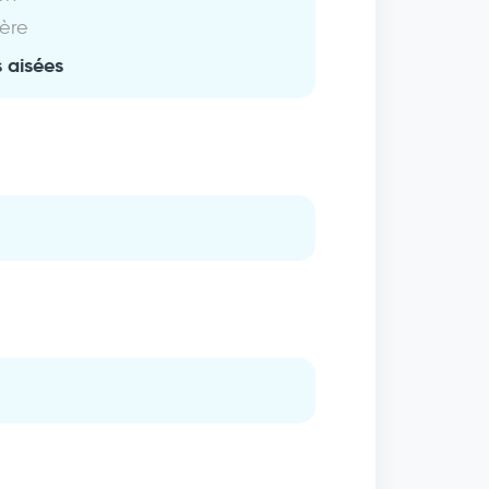
ière
 aisées