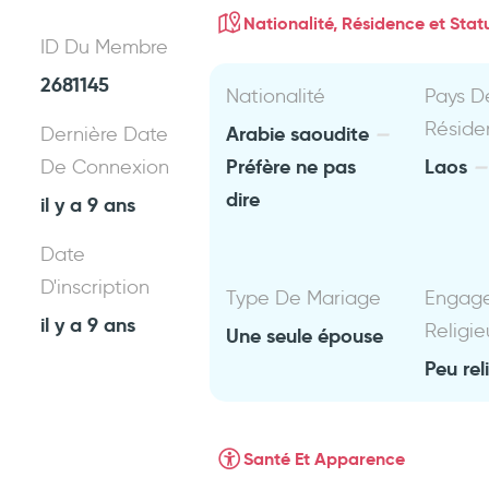
Nationalité, Résidence et Statu
ID Du Membre
2681145
Nationalité
Pays D
Réside
Arabie saoudite
Dernière Date
Préfère ne pas
Laos
De Connexion
dire
il y a 9 ans
Date
D'inscription
Type De Mariage
Engag
il y a 9 ans
Religie
Une seule épouse
Peu rel
Santé Et Apparence