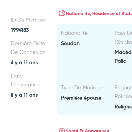
Nationalité, Résidence et Statu
ID Du Membre
1994183
Nationalité
Pays D
Réside
Soudan
Dernière Date
Macéd
De Connexion
Palic
il y a 11 ans
Date
D'inscription
Type De Mariage
Engag
il y a 11 ans
Religie
Première épouse
Religie
Santé Et Apparence