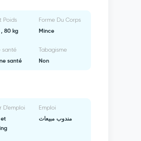
Et Poids
Forme Du Corps
, 80 kg
Mince
e santé
Tabagisme
ne santé
Non
r D'emploi
Emploi
 et
مندوب مبيعات
ing