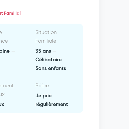
t Familial
e
Situation
nce
Familiale
oine
35 ans
Célibataire
Sans enfants
ement
Prière
ux
Je prie
ux
régulièrement