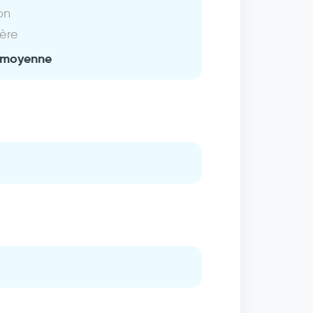
on
ière
 moyenne