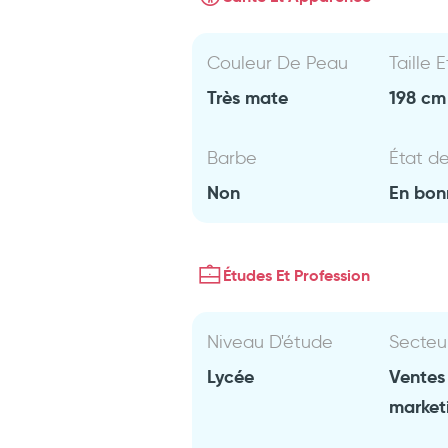
Couleur De Peau
Taille 
Très mate
198 cm 
Barbe
État d
Non
En bon
Études Et Profession
Niveau D'étude
Secteu
Lycée
Ventes
market