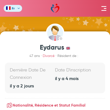
Fr
Eydarus
47 ans
Divorcé
Résident de :
Dernière Date De
Date D'inscription
Connexion
il y a 4 mois
il y a 2 jours
Nationalité, Résidence et Statut Familial