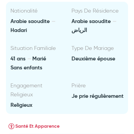
Nationalité
Pays De Résidence
Arabie saoudite
Arabie saoudite
Hadari
الرياض
Situation Familiale
Type De Mariage
41 ans
Marié
Deuxième épouse
Sans enfants
Engagement
Prière
Religieux
Je prie régulièrement
Religieux
Santé Et Apparence