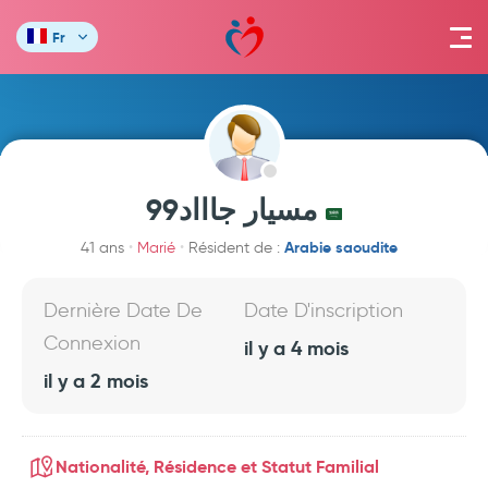
Fr
مسيار جاااد99
Arabie saoudite
41 ans
Marié
Résident de :
Dernière Date De
Date D'inscription
Connexion
il y a 4 mois
il y a 2 mois
Nationalité, Résidence et Statut Familial