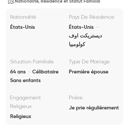
Nationalité, Résidence et Statut Familial
Nationalité
Pays De Résidence
États-Unis
États-Unis
ديستريكت اوف
كولومبيا
Situation Familiale
Type De Mariage
64 ans
Célibataire
Première épouse
Sans enfants
Engagement
Prière
Religieux
Je prie régulièrement
Religieux