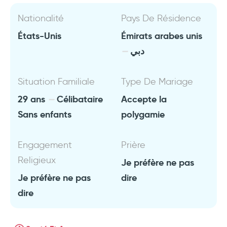
Nationalité
Pays De Résidence
États-Unis
Émirats arabes unis
دبي
Situation Familiale
Type De Mariage
29 ans
Célibataire
Accepte la
Sans enfants
polygamie
Engagement
Prière
Religieux
Je préfère ne pas
Je préfère ne pas
dire
dire