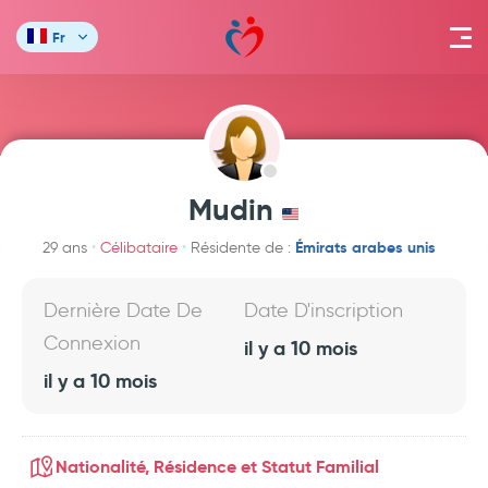
Fr
Mudin
Émirats arabes unis
29 ans
Célibataire
Résidente de :
Dernière Date De
Date D'inscription
Connexion
il y a 10 mois
il y a 10 mois
Nationalité, Résidence et Statut Familial