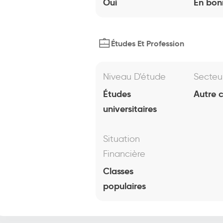
Oui
En bon
Études Et Profession
Niveau D'étude
Secteu
Études
Autre 
universitaires
Situation
Financière
Classes
populaires