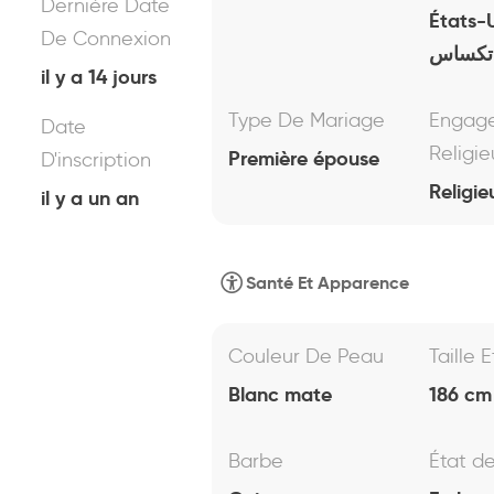
Dernière Date
États-
De Connexion
تكساس
il y a 14 jours
Type De Mariage
Engag
Date
Religie
Première épouse
D'inscription
Religie
il y a un an
Santé Et Apparence
Couleur De Peau
Taille 
Blanc mate
186 cm 
Barbe
État d