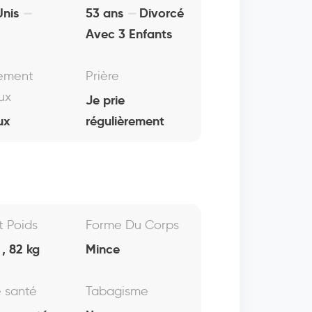
Unis
53 ans
Divorcé
Avec 3 Enfants
ement
Prière
ux
Je prie
ux
régulièrement
Et Poids
Forme Du Corps
, 82 kg
Mince
e santé
Tabagisme