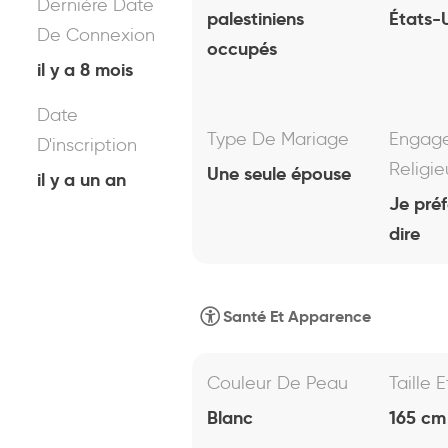
Dernière Date
palestiniens
États-
De Connexion
occupés
il y a 8 mois
Date
Type De Mariage
Engag
D'inscription
Religie
Une seule épouse
il y a un an
Je pré
dire
Santé Et Apparence
Couleur De Peau
Taille 
Blanc
165 cm 