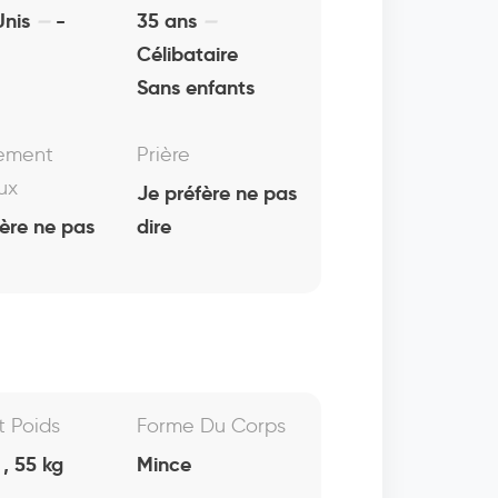
Unis
-
35 ans
Célibataire
Sans enfants
ement
Prière
ux
Je préfère ne pas
fère ne pas
dire
Et Poids
Forme Du Corps
, 55 kg
Mince