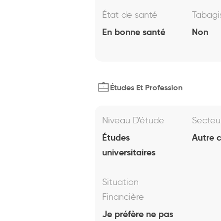
État de santé
Tabag
En bonne santé
Non
Études Et Profession
Niveau D'étude
Secteu
Études
Autre 
universitaires
Situation
Financière
Je préfère ne pas