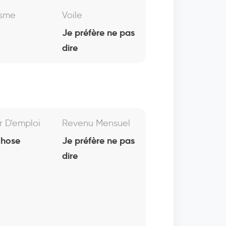
isme
Voile
Je préfère ne pas
dire
r D'emploi
Revenu Mensuel
chose
Je préfère ne pas
dire