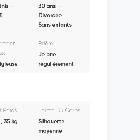
Unis
30 ans
كا
Divorcée
Sans enfants
ement
Prière
ux
Je prie
igieuse
régulièrement
Et Poids
Forme Du Corps
, 35 kg
Silhouette
moyenne