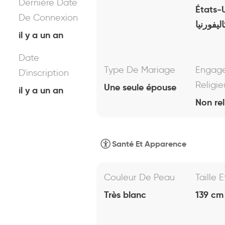
Dernière Date
États-
De Connexion
ليفورنيا
il y a un an
Date
Type De Mariage
Engag
D'inscription
Religie
Une seule épouse
il y a un an
Non rel
Santé Et Apparence
Couleur De Peau
Taille 
Très blanc
139 cm 