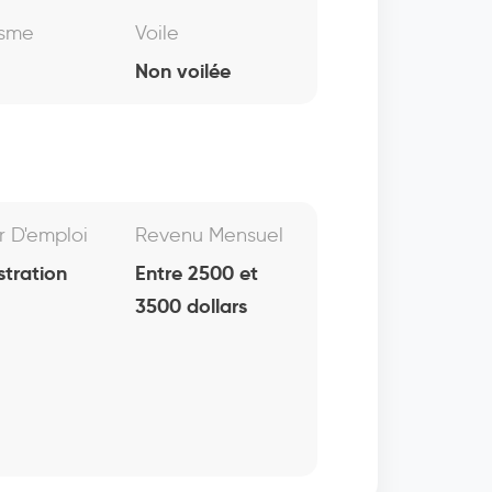
isme
Voile
Non voilée
r D'emploi
Revenu Mensuel
stration
Entre 2500 et
3500 dollars