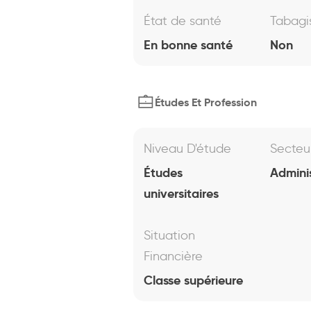
État de santé
Tabag
En bonne santé
Non
Études Et Profession
Niveau D'étude
Secteu
Études
Admini
universitaires
Situation
Financière
Classe supérieure