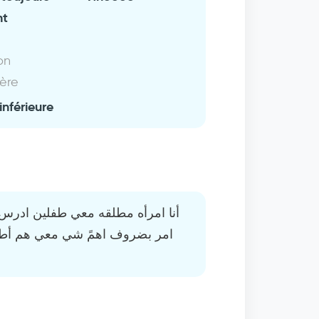
nt
on
ière
inférieure
امر بضروف اهمً شي معي هم أطفا