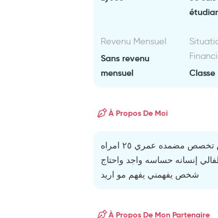
étudia
Revenu Mensuel
Situati
Financ
Sans revenu
mensuel
Classe 
À Propos De Moi
أنا امرأه مطلقه معي طفلين ادرس تخصص مضمده عمري ٢٥ امراه
لي إنسانه حساسه واجد واحتاج
شخص يفهمني يفهم مو اريد
À Propos De Mon Partenaire