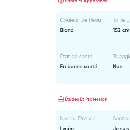
Santé Et Apparence
Couleur De Peau
Taille 
Blanc
152 cm 
État de santé
Tabag
En bonne santé
Non
Études Et Profession
Niveau D'étude
Secteu
Lycée
Je suis