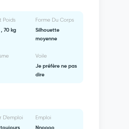
Et Poids
Forme Du Corps
, 70 kg
Silhouette
moyenne
isme
Voile
Je préfère ne pas
dire
r D'emploi
Emploi
 toujours
Nnoooo