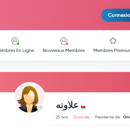
Connexi
embres En Ligne
Nouveaux Membres
Membres Premiu
علاونه
Om
25 ans
Divorcée
Résidente de :