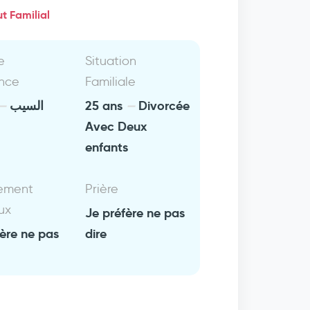
t Familial
e
Situation
nce
Familiale
السيب
25 ans
Divorcée
Avec Deux
enfants
ement
Prière
ux
Je préfère ne pas
fère ne pas
dire