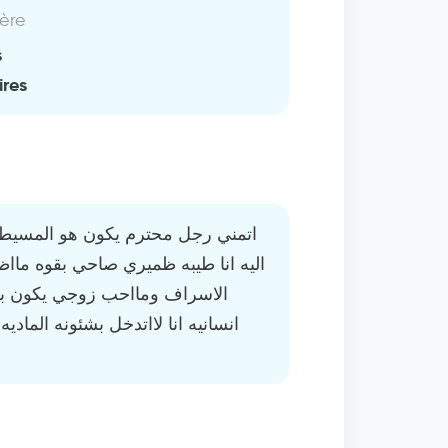
ière
s
ires
اتمني رجل محترم يكون هو المسيطر ع
اليه انا طيبه ظميري صاحي بقوه مااظ
الاسراف ومااحب زوجي يكون بخي
انسانيه انا لااتدخل بشئونه الما