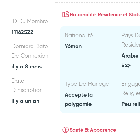
Nationalité, Résidence et Statu
ID Du Membre
11162522
Nationalité
Pays D
Réside
Yémen
Dernière Date
Arabie
De Connexion
جدة
il y a 8 mois
Date
Type De Mariage
Engag
D'inscription
Religie
Accepte la
il y a un an
polygamie
Peu rel
Santé Et Apparence