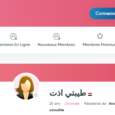
Connexi
embres En Ligne
Nouveaux Membres
Membres Premiu
طيبتي اذت
Ara
25 ans
Divorcée
Résidente de :
saoudite