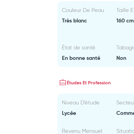
Couleur De Peau
Taille 
Très blanc
160 cm 
État de santé
Tabag
En bonne santé
Non
Études Et Profession
Niveau D'étude
Secteu
Lycée
Comme
Revenu Mensuel
Situati