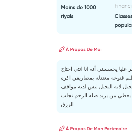
Financ
Moins de 1000
riyals
Classe
popula
À Propos De Moi
ليا يحسسني أنه انا انثي احتاج
لم قنوعه معتدله بمصاريفي اكره
ل لانه البخيل ليس لديه مواقف
ديه يعطي من يريد صله الرحم تجلب
الرزق
À Propos De Mon Partenaire