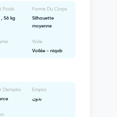
Et Poids
Forme Du Corps
, 56 kg
Silhouette
moyenne
isme
Voile
Voilée - niqab
r D'emploi
Emploi
rce
بدون
on