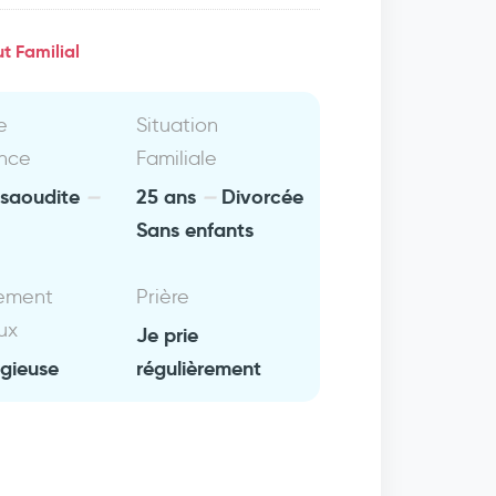
t Familial
e
Situation
nce
Familiale
 saoudite
25 ans
Divorcée
Sans enfants
ement
Prière
ux
Je prie
igieuse
régulièrement