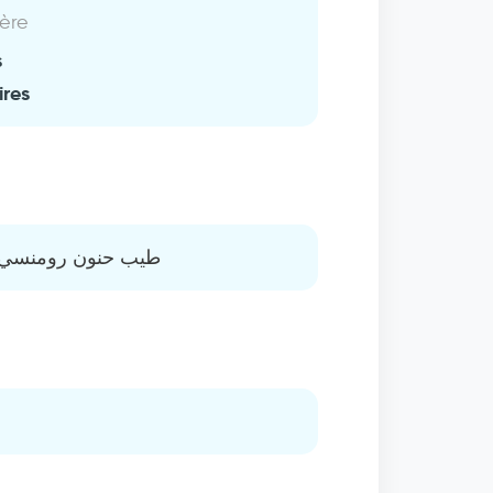
ière
s
ires
طيب حنون رومنسي ك