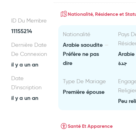
Nationalité, Résidence et Statu
ID Du Membre
11155214
Nationalité
Pays D
Réside
Arabie saoudite
Dernière Date
Préfère ne pas
Arabie
De Connexion
dire
جدة
il y a un an
Date
Type De Mariage
Engag
D'inscription
Religie
Première épouse
il y a un an
Peu rel
Santé Et Apparence