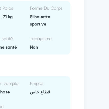
Et Poids
Forme Du Corps
, 71 kg
Silhouette
sportive
e santé
Tabagisme
ne santé
Non
r D'emploi
Emploi
chose
قطاع خاص
on