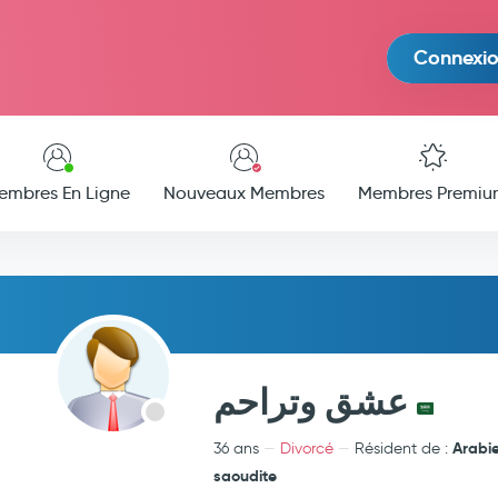
Connexi
embres En Ligne
Nouveaux Membres
Membres Premiu
عشق وتراحم
Arabi
36 ans
Divorcé
Résident de :
saoudite