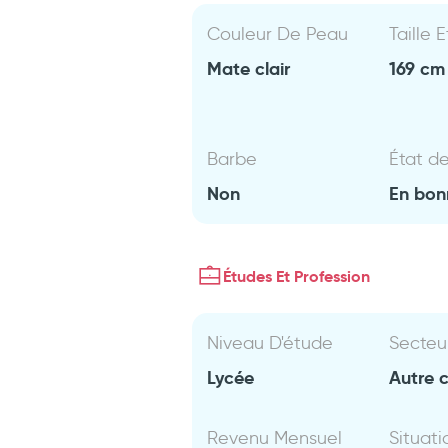
Couleur De Peau
Taille 
Mate clair
169 cm 
Barbe
État d
Non
En bon
Études Et Profession
Niveau D'étude
Secteu
Lycée
Autre 
Revenu Mensuel
Situati