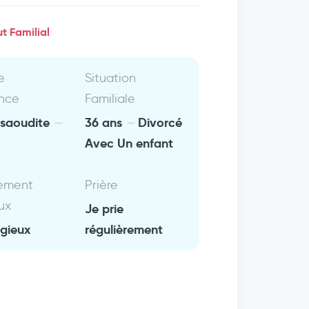
t Familial
e
Situation
nce
Familiale
 saoudite
36 ans
Divorcé
Avec Un enfant
ement
Prière
ux
Je prie
igieux
régulièrement