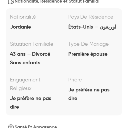
Nationalité, Résidence et Statut Familial
Nationalité
Pays De Résidence
Jordanie
États-Unis
اوريغون
Situation Familiale
Type De Mariage
43 ans
Divorcé
Première épouse
Sans enfants
Engagement
Prière
Religieux
Je préfère ne pas
Je préfère ne pas
dire
dire
Santé Et Apparence