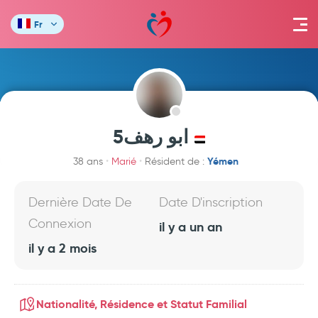
Fr
ابو رهف5
Yémen
38 ans
Marié
Résident de :
Dernière Date De
Date D'inscription
Connexion
il y a un an
il y a 2 mois
Nationalité, Résidence et Statut Familial