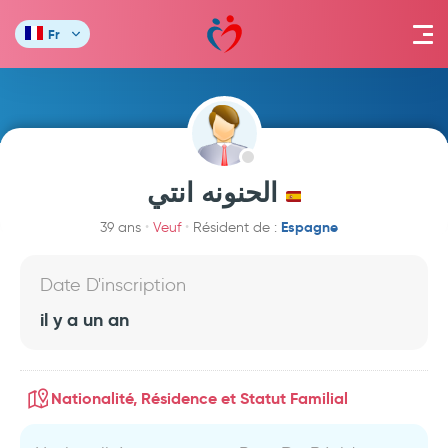
Fr
الحنونه انتي
Espagne
39 ans
Veuf
Résident de :
Date D'inscription
il y a un an
Nationalité, Résidence et Statut Familial