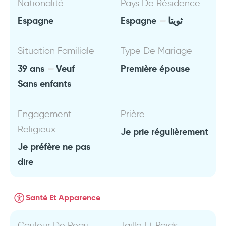
Nationalité
Pays De Résidence
Espagne
Espagne
ثويتا
Situation Familiale
Type De Mariage
39 ans
Veuf
Première épouse
Sans enfants
Engagement
Prière
Religieux
Je prie régulièrement
Je préfère ne pas
dire
Santé Et Apparence
Couleur De Peau
Taille Et Poids