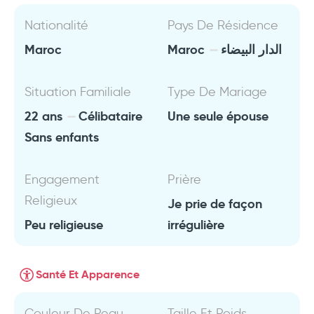
Nationalité
Pays De Résidence
Maroc
Maroc
الدار البيضاء
Situation Familiale
Type De Mariage
22 ans
Célibataire
Une seule épouse
Sans enfants
Engagement
Prière
Religieux
Je prie de façon
Peu religieuse
irrégulière
Santé Et Apparence
Couleur De Peau
Taille Et Poids