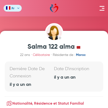
Fr
Salma 122 alma
Maroc
22 ans
Célibataire
Résidente de :
Dernière Date De
Date D'inscription
Connexion
il y a un an
il y a un an
Nationalité, Résidence et Statut Familial