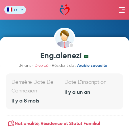
Fr
Eng.alenezi
Arabie saoudite
34 ans
Divorcé
Résident de :
Dernière Date De
Date D'inscription
Connexion
il y a un an
il y a 8 mois
Nationalité, Résidence et Statut Familial