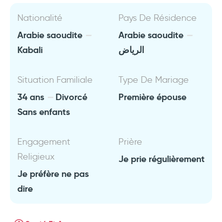
Nationalité
Pays De Résidence
Arabie saoudite
Arabie saoudite
Kabali
الرياض
Situation Familiale
Type De Mariage
34 ans
Divorcé
Première épouse
Sans enfants
Engagement
Prière
Religieux
Je prie régulièrement
Je préfère ne pas
dire