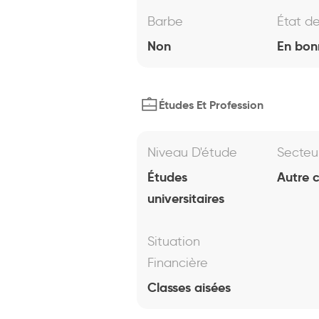
Barbe
État d
Non
En bon
Études Et Profession
Niveau D'étude
Secteu
Études
Autre 
universitaires
Situation
Financière
Classes aisées