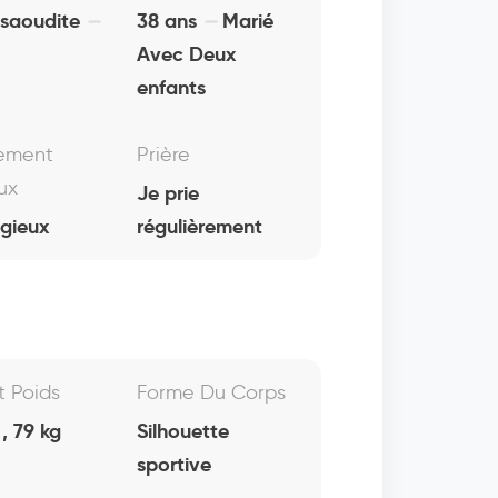
 saoudite
38 ans
Marié
Avec Deux
enfants
ement
Prière
ux
Je prie
igieux
régulièrement
Et Poids
Forme Du Corps
, 79 kg
Silhouette
sportive