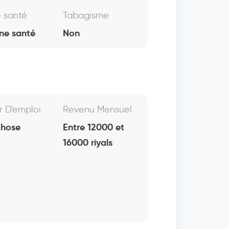
e santé
Tabagisme
ne santé
Non
r D'emploi
Revenu Mensuel
chose
Entre 12000 et
16000 riyals