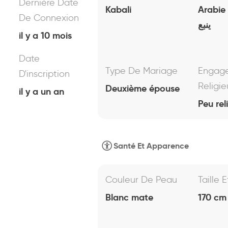
Dernière Date
Kabali
Arabie
De Connexion
ينبع
il y a 10 mois
Date
Type De Mariage
Engag
D'inscription
Religie
Deuxième épouse
il y a un an
Peu rel
Santé Et Apparence
Couleur De Peau
Taille 
Blanc mate
170 cm 