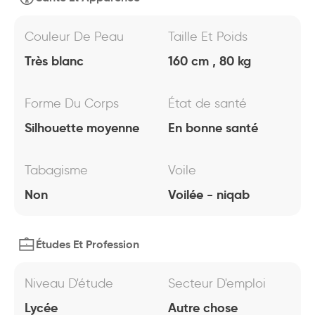
Couleur De Peau
Taille Et Poids
Très blanc
160 cm , 80 kg
Forme Du Corps
État de santé
Silhouette moyenne
En bonne santé
Tabagisme
Voile
Non
Voilée - niqab
Études Et Profession
Niveau D'étude
Secteur D'emploi
Lycée
Autre chose