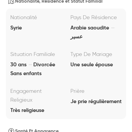
Nationalité, Résidence et Statut Familial
Nationalité
Pays De Résidence
Syrie
Arabie saoudite
عسير
Situation Familiale
Type De Mariage
30 ans
Divorcée
Une seule épouse
Sans enfants
Engagement
Prière
Religieux
Je prie régulièrement
Très religieuse
Santé Et Apparence