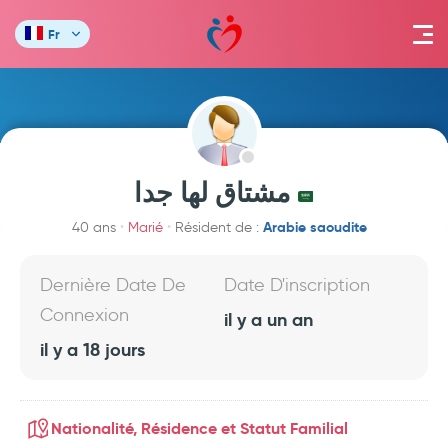
Fr
مشتاق لها جدا
Arabie saoudite
40 ans
Marié
Résident de :
Dernière Date De
Date D'inscription
Connexion
il y a un an
il y a 18 jours
Nationalité, Résidence et Statut Familial