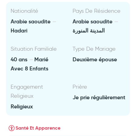
Nationalité
Pays De Résidence
Arabie saoudite
Arabie saoudite
Hadari
المدينة المنورة
Situation Familiale
Type De Mariage
40 ans
Marié
Deuxième épouse
Avec 8 Enfants
Engagement
Prière
Religieux
Je prie régulièrement
Religieux
Santé Et Apparence