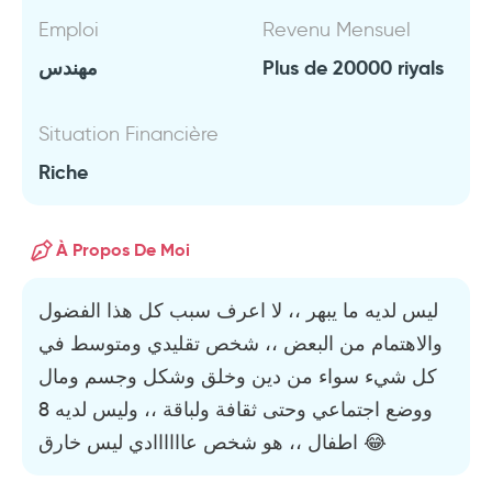
Emploi
Revenu Mensuel
مهندس
Plus de 20000 riyals
Situation Financière
Riche
À Propos De Moi
ليس لديه ما يبهر ،، لا اعرف سبب كل هذا الفضول
والاهتمام من البعض ،، شخص تقليدي ومتوسط في
كل شيء سواء من دين وخلق وشكل وجسم ومال
ووضع اجتماعي وحتى ثقافة ولباقة ،، وليس لديه 8
اطفال ،، هو شخص عاااااادي ليس خارق 😂