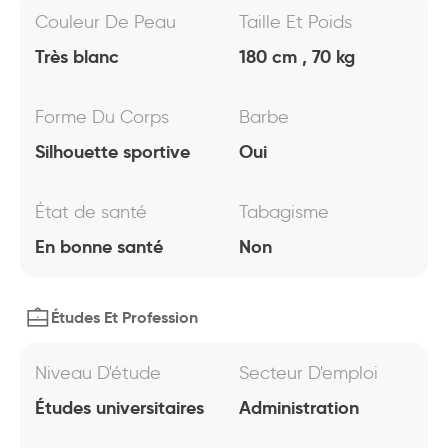
Couleur De Peau
Taille Et Poids
Très blanc
180 cm , 70 kg
Forme Du Corps
Barbe
Silhouette sportive
Oui
État de santé
Tabagisme
En bonne santé
Non
Études Et Profession
Niveau D'étude
Secteur D'emploi
Études universitaires
Administration