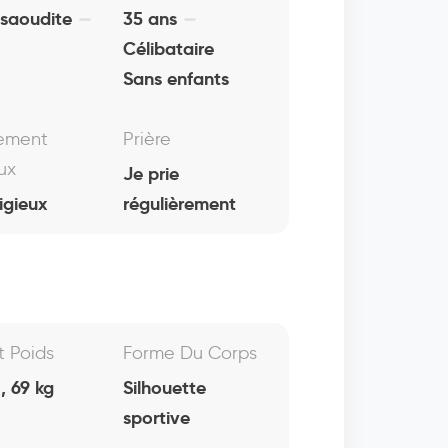
 saoudite
35 ans
Célibataire
Sans enfants
ement
Prière
ux
Je prie
igieux
régulièrement
Et Poids
Forme Du Corps
, 69 kg
Silhouette
sportive