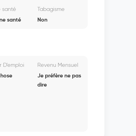
e santé
Tabagisme
ne santé
Non
r D'emploi
Revenu Mensuel
chose
Je préfère ne pas
dire