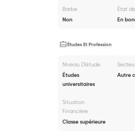
Barbe
État d
Non
En bon
Études Et Profession
Niveau D'étude
Secteu
Études
Autre 
universitaires
Situation
Financière
Classe supérieure