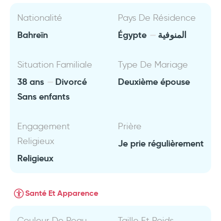
Nationalité
Pays De Résidence
Bahreïn
Égypte
المنوفية
Situation Familiale
Type De Mariage
38 ans
Divorcé
Deuxième épouse
Sans enfants
Engagement
Prière
Religieux
Je prie régulièrement
Religieux
Santé Et Apparence
Couleur De Peau
Taille Et Poids