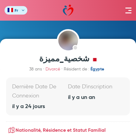
Fr
شخصية_مميزة
Égypte
38 ans
Divorcé
Résident de :
Dernière Date De
Date D'inscription
Connexion
il y a un an
il y a 24 jours
Nationalité, Résidence et Statut Familial