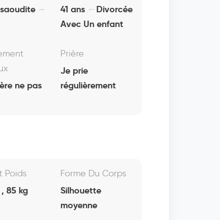
 saoudite
41 ans
Divorcée
Avec Un enfant
ement
Prière
ux
Je prie
fère ne pas
régulièrement
Et Poids
Forme Du Corps
, 85 kg
Silhouette
moyenne