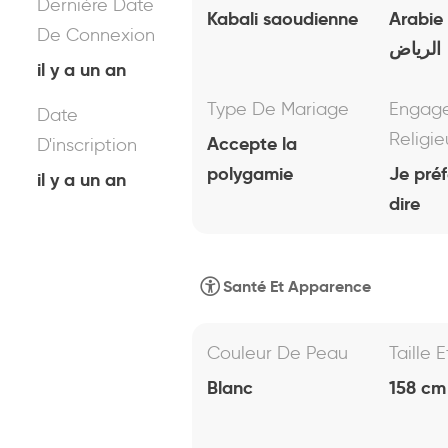
Dernière Date
Kabali saoudienne
Arabie
De Connexion
الرياض
il y a un an
Type De Mariage
Engag
Date
Religie
Accepte la
D'inscription
polygamie
Je pré
il y a un an
dire
Santé Et Apparence
Couleur De Peau
Taille 
Blanc
158 cm 