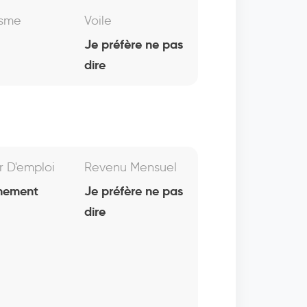
isme
Voile
Je préfère ne pas
dire
r D'emploi
Revenu Mensuel
nement
Je préfère ne pas
dire