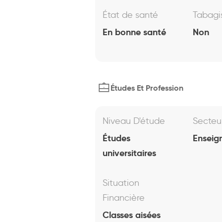
État de santé
Tabag
En bonne santé
Non
Études Et Profession
Niveau D'étude
Secteu
Études
Enseig
universitaires
Situation
Financière
Classes aisées