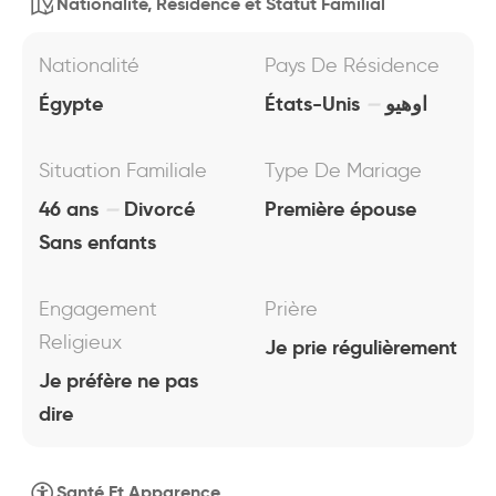
Nationalité, Résidence et Statut Familial
Nationalité
Pays De Résidence
Égypte
États-Unis
اوهيو
Situation Familiale
Type De Mariage
46 ans
Divorcé
Première épouse
Sans enfants
Engagement
Prière
Religieux
Je prie régulièrement
Je préfère ne pas
dire
Santé Et Apparence