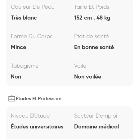
Couleur De Peau
Taille Et Poids
Très blanc
152 cm , 48 kg
Forme Du Corps
État de santé
Mince
En bonne santé
Tabagisme
Voile
Non
Non voilée
Études Et Profession
Niveau D'étude
Secteur D'emploi
Études universitaires
Domaine médical