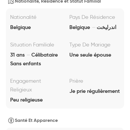
Nationalité, Résidence et Statut Familial
Nationalité
Pays De Résidence
Belgique
Belgique
اندرليخت
Situation Familiale
Type De Mariage
31 ans
Célibataire
Une seule épouse
Sans enfants
Engagement
Prière
Religieux
Je prie régulièrement
Peu religieuse
Santé Et Apparence