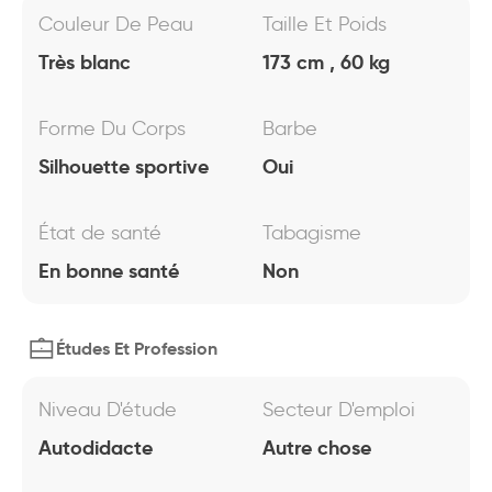
Couleur De Peau
Taille Et Poids
Très blanc
173 cm , 60 kg
Forme Du Corps
Barbe
Silhouette sportive
Oui
État de santé
Tabagisme
En bonne santé
Non
Études Et Profession
Niveau D'étude
Secteur D'emploi
Autodidacte
Autre chose