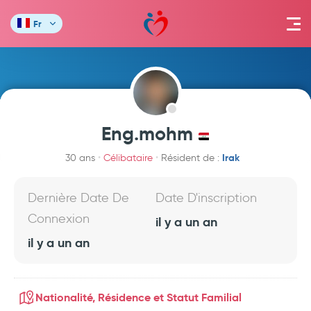
Fr
Eng.mohm
Irak
30 ans
Célibataire
Résident de :
Dernière Date De
Date D'inscription
Connexion
il y a un an
il y a un an
Nationalité, Résidence et Statut Familial