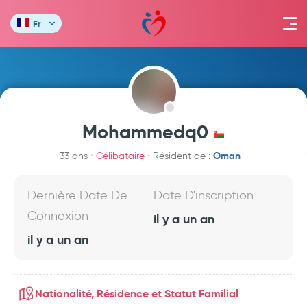
Fr
Mohammedq0
Oman
33 ans
Célibataire
Résident de :
Dernière Date De
Date D'inscription
Connexion
il y a un an
il y a un an
Nationalité, Résidence et Statut Familial