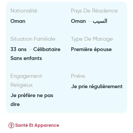
Nationalité
Pays De Résidence
Oman
Oman
السيب
Situation Familiale
Type De Mariage
33 ans
Célibataire
Première épouse
Sans enfants
Engagement
Prière
Religieux
Je prie régulièrement
Je préfère ne pas
dire
Santé Et Apparence